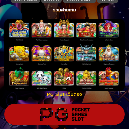
รวมค่ายเกม
PG Slot เว็บตรง