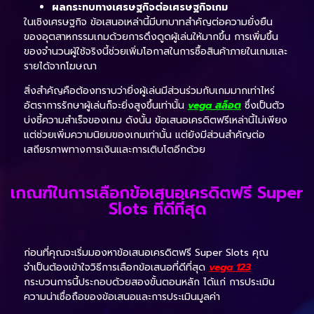
ผลกระทบทางเศรษฐกิจต่อเศรษฐกิจเกม
ในเชิงเศรษฐกิจ ข้อเสนอเหล่านี้มีบทบาทสำคัญต่อความยั่งยืน
ของอุตสาหกรรมเกมด้วยการดึงดูดผู้เล่นให้มากขึ้น การเพิ่มขึ้น
ของจำนวนผู้ใช้จริงนี้ช่วยเพิ่มโอกาสในการซื้อสินค้าภายในเกมและ
รายได้จากโฆษณา
สิ่งสำคัญคือต้องทราบว่ายิ่งผู้เล่นมีส่วนร่วมกับเกมมากเท่าไหร่
อัตราการรักษาผู้เล่นก็จะยิ่งสูงขึ้นเท่านั้น
vega สล็อต
ซึ่งเป็นตัว
บ่งชี้ความสำเร็จของเกม ดังนั้น ข้อเสนอเครดิตฟรีเหล่านี้ไม่เพียง
แต่ช่วยเพิ่มความนิยมของเกมเท่านั้น แต่ยังมีส่วนสำคัญต่อ
เสถียรภาพทางการเงินและการเติบโตอีกด้วย
เกณฑ์ในการเลือกข้อเสนอเครดิตฟรี Super
Slots ที่ดีที่สุด
ก่อนที่คุณจะเริ่มมองหาข้อเสนอเครดิตฟรี Super Slots คุณ
จำเป็นต้องเข้าใจวิธีการเลือกข้อเสนอที่ดีที่สุด
vega 123
กระบวนการนี้ประกอบด้วยสองขั้นตอนหลัก ได้แก่ การประเมิน
ความน่าเชื่อถือของข้อเสนอและการประเมินมูลค่า