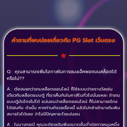
คำถามที่พบบ่อยเกี่ยวกับ PG Slot เว็บตรง
Q
คุณสามารถเพิ่มโอกาสในการชนะแจ็คพอตบนสล็อตได้
:
หรือไม่??
A : ต้องบอกว่าเกมสล็อตออนไลน์ ก็ใช้ระบบจ่ายรางวัลเช่น
เดียวกับสล็อตแบบตู้ ที่เราเห็นกันในคาสิโนทั่วไปนั่นแหละ ถ้าเกม
แบบตู้มันโกงไม่ได้ แน่นอนว่าสล็อตออนไลน์ ก็ไม่สามารถโกง
ได้เช่นกัน ดังนั้น หากท่านกังวลเรื่องนี้ แล้วไม่กล้าเข้ามาเดิมพัน
สบายใจได้เลย ว่าไม่มีปัญหาอะไรแน่นอน
A : ในบางกรณี คุณจะต้องเดิมพันขนาดขั้นต่ำต่อการหมุนหนึ่ง