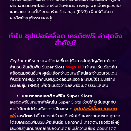
เลือกจำนวนเพย์ไลน์และเงินเดิมพันต่อการหมุน จากนั้นหมุนวงล้อ
และรอผล เกมนี้ใช้ระบบสร้างตัวเลขสุ่ม (RNG) เพื่อให้มั่นใจว่า
ผลลัพธ์จะยุติธรรมและสุ่ม
ทำไม ซุปเปอร์สล็อต เครดิตฟรี ล่าสุดจึง
สำคัญ?
สัญลักษณ์ที่ชนะบนเพย์ไลน์จะขึ้นอยู่กับการจับคู่สัญลักษณ์และ
จำนวนเงินเดิมพัน Super Slots
vega 123
ทำงานเช่นเดียวกับ
สล็อตแมชชีนอื่นๆ ผู้เล่นเลือกจำนวนเพย์ไลน์และจำนวนเงินเดิม
พันต่อการหมุน จากนั้นหมุนวงล้อและรอผล เกมนี้ใช้ระบบสร้าง
ตัวเลขสุ่ม (RNG) เพื่อให้มั่นใจว่าผลลัพธ์จะยุติธรรมและสุ่ม
บทบาทของเครดิตฟรีใน Super Slots
เครดิตฟรีมีบทบาทสำคัญใน Super Slots ช่วยให้ผู้เล่นสนุกกับ
ซุปเปอร์สล็อต เครดิต
เกมได้โดยไม่ต้องกังวลว่าเงินจะหมด
ฟรี
เครดิตเหล่านี้สามารถใช้วางเดิมพันได้ และหากคุณชนะ คุณจะ
ได้รับเครดิตเพิ่มเติมเพื่อเล่นต่อ นอกจากนี้ เครดิตฟรียังช่วยให้ผู้
เล่นใหม่คุ้นเคยกับกลไกของเกมโดยไม่มีความเสี่ยง ด้วยเครดิต