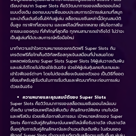
เรียบง่ายมาก Super Slots คือวิวัฒนาการของสล็อตออนไลน์
แบบดั้งเดิม ออกแบบมาเพื่อมอบประสบการณ์การเล่นเกมที่สนุก
และน่าตื่นเต้นยิ่งขึ้นให้กับผู้เล่น สล็อตแมชชีนเหล่านี้มีคุณสมบัติ
ขั้นสูง กราฟิกที่สวยงาม และเพย์ไลน์ที่หลากหลาย เพิ่มโอกาสใน
การชนะของคุณ ที่สำคัญที่สุดคือ ทุกคนสามารถเข้าถึงได้ ไม่ว่าจะ
เป็นผู้เล่นที่มีประสบการณ์หรือมือใหม่
มาทำความเข้าใจความหมายของเครดิตฟรี Super Slots กัน
เครดิตฟรีคือโทเค็นดิจิทัลหรือสกุลเงินเสมือนที่นำเสนอโดย
แพลตฟอร์มเกม Super Slots Super Slots ให้ผู้เล่นวางเดิมพัน
และเล่นได้โดยไม่ต้องใช้เงินจริง ช่วยให้ผู้เล่นคุ้นเคยกับเกมและ
เข้าใจฟีเจอร์ต่างๆ โดยไม่ต้องเสี่ยงเงินของตัวเอง เป็นวิธีที่ยอด
เยี่ยมสำหรับผู้เริ่มต้นในการเริ่มต้นและพัฒนาทักษะก่อนการเล่น
ด้วยเงินจริง
ความหมายและคุณสมบัติของ Super Slots
Super Slots คือวิวัฒนาการของสล็อตแมชชีนออนไลน์แบบ
ดั้งเดิม มาพร้อมเพย์ไลน์เพิ่มเติม สัญลักษณ์พิเศษ เกมโบนัส
และฟรีสปิน ช่วยเพิ่มโอกาสในการชนะ เป้าหมายหลักของ Super
Slots คือการจับคู่สัญลักษณ์บนเพย์ไลน์เพื่อรับรางวัล เงินรางวัล
ขึ้นอยู่กับการจับคู่สัญลักษณ์และจำนวนเงินเดิมพัน ในส่วนของ
ฟีเจอร์ Super Slots ทำงานเช่นเดียวกับสล็อตแมชชีนอื่นๆ ผู้เล่น