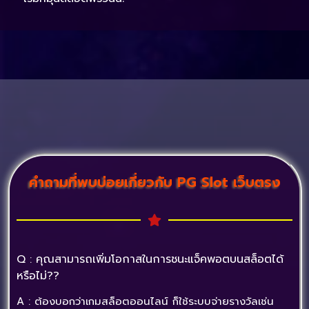
คำถามที่พบบ่อยเกี่ยวกับ PG Slot เว็บตรง
Q
คุณสามารถเพิ่มโอกาสในการชนะแจ็คพอตบนสล็อตได้
:
หรือไม่??
A : ต้องบอกว่าเกมสล็อตออนไลน์ ก็ใช้ระบบจ่ายรางวัลเช่น