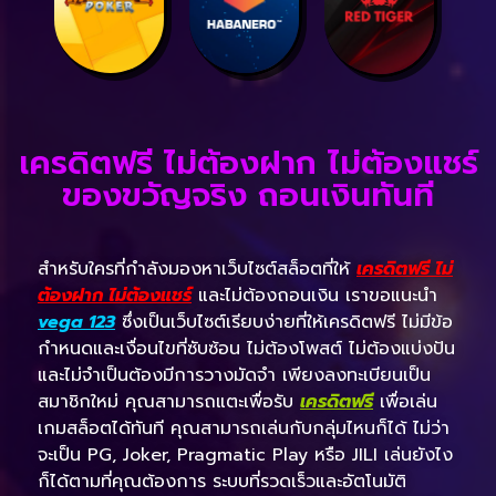
เครดิตฟรี ไม่ต้องฝาก ไม่ต้องแชร์
ของขวัญจริง ถอนเงินทันที
สำหรับใครที่กำลังมองหาเว็บไซต์สล็อตที่ให้
เครดิตฟรี ไม่
ต้องฝาก ไม่ต้องแชร์
และไม่ต้องถอนเงิน เราขอแนะนำ
vega 123
ซึ่งเป็นเว็บไซต์เรียบง่ายที่ให้เครดิตฟรี ไม่มีข้อ
กำหนดและเงื่อนไขที่ซับซ้อน ไม่ต้องโพสต์ ไม่ต้องแบ่งปัน
และไม่จำเป็นต้องมีการวางมัดจำ เพียงลงทะเบียนเป็น
สมาชิกใหม่ คุณสามารถแตะเพื่อรับ
เครดิตฟรี
เพื่อเล่น
เกมสล็อตได้ทันที คุณสามารถเล่นกับกลุ่มไหนก็ได้ ไม่ว่า
จะเป็น PG, Joker, Pragmatic Play หรือ JILI เล่นยังไง
ก็ได้ตามที่คุณต้องการ ระบบที่รวดเร็วและอัตโนมัติ