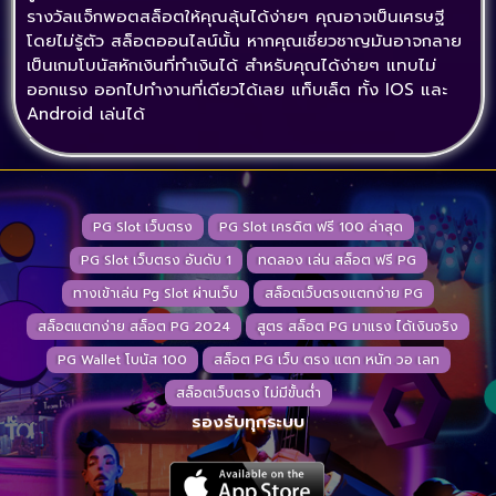
รางวัลแจ็กพอตสล็อตให้คุณลุ้นได้ง่ายๆ คุณอาจเป็นเศรษฐี
โดยไม่รู้ตัว สล็อตออนไลน์นั้น หากคุณเชี่ยวชาญมันอาจกลาย
เป็นเกมโบนัสหักเงินที่ทำเงินได้ สำหรับคุณได้ง่ายๆ แทบไม่
ออกแรง ออกไปทำงานที่เดียวได้เลย แท็บเล็ต ทั้ง IOS และ
Android เล่นได้
PG Slot เว็บตรง
PG Slot เครดิต ฟรี 100 ล่าสุด
PG Slot เว็บตรง อันดับ 1
ทดลอง เล่น สล็อต ฟรี PG
ทางเข้าเล่น Pg Slot ผ่านเว็บ
สล็อตเว็บตรงแตกง่าย PG
สล็อตแตกง่าย สล็อต PG 2024
สูตร สล็อต PG มาแรง ได้เงินจริง
PG Wallet โบนัส 100
สล็อต PG เว็บ ตรง แตก หนัก วอ เลท
สล็อตเว็บตรง ไม่มีขั้นต่ำ
รองรับทุกระบบ