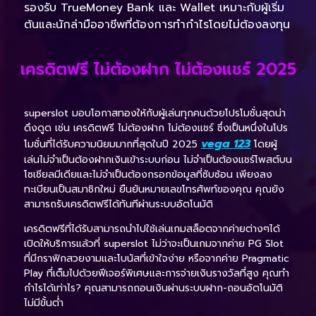
รองรับ TrueMoney Bank และ Wallet เหมาะกับผู้เริ่ม
ต้นและนักล่ามืออาชีพที่ต้องการทำกำไรโดยไม่ต้องลงทุน
เครดิตฟรี ไม่ต้องฝาก ไม่ต้องแชร์ 2025
superslot มอบโอกาสทองให้กับผู้เล่นทุกคนด้วยโปรโมชั่นสุดน่า
ดึงดูด เช่น เครดิตฟรี ไม่ต้องฝาก ไม่ต้องแชร์ ซึ่งเป็นหนึ่งในโปร
vega 123
โมชั่นที่ได้รับความนิยมมากที่สุดในปี 2025
โดยผู้
เล่นไม่จำเป็นต้องฝากเงินเข้าระบบก่อน ไม่จำเป็นต้องแชร์โพสต์บน
โซเชียลมีเดียและไม่จำเป็นต้องกรอกข้อมูลที่ซับซ้อน เพียงลง
ทะเบียนเป็นสมาชิกใหม่ ยืนยันหมายเลขโทรศัพท์ของคุณ คุณยัง
สามารถรับเครดิตฟรีได้ทันทีผ่านระบบอัตโนมัติ
เครดิตฟรีที่ได้รับสามารถนำไปใช้เล่นเกมสล็อตจากค่ายต่างๆได้
เปิดให้บริการแล้วที่ superslot ไม่ว่าจะเป็นเกมจากค่าย PG Slot
ที่มีกราฟิกสวยงามและโบนัสที่เข้าใจง่าย หรือจากค่าย Pragmatic
Play ที่เต็มไปด้วยฟีเจอร์พิเศษและการจ่ายเงินรางวัลที่สูง คุณทำ
กำไรได้เท่าไร? คุณสามารถถอนเงินผ่านระบบฝาก-ถอนอัตโนมัติ
ไม่มีขั้นต่ำ