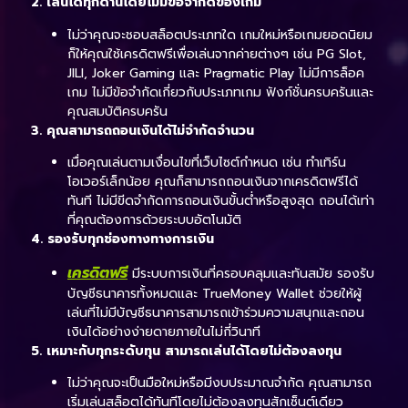
2. เล่นได้ทุกด้านโดยไม่มีข้อจำกัดของเกม
ไม่ว่าคุณจะชอบสล็อตประเภทใด เกมใหม่หรือเกมยอดนิยม
ก็ให้คุณใช้เครดิตฟรีเพื่อเล่นจากค่ายต่างๆ เช่น PG Slot,
JILI, Joker Gaming และ Pragmatic Play ไม่มีการล็อค
เกม ไม่มีข้อจำกัดเกี่ยวกับประเภทเกม ฟังก์ชั่นครบครันและ
คุณสมบัติครบครัน
3. คุณสามารถถอนเงินได้ไม่จำกัดจำนวน
เมื่อคุณเล่นตามเงื่อนไขที่เว็บไซต์กำหนด เช่น ทำเทิร์น
โอเวอร์เล็กน้อย คุณก็สามารถถอนเงินจากเครดิตฟรีได้
ทันที ไม่มีขีดจำกัดการถอนเงินขั้นต่ำหรือสูงสุด ถอนได้เท่า
ที่คุณต้องการด้วยระบบอัตโนมัติ
4. รองรับทุกช่องทางทางการเงิน
เครดิตฟรี
มีระบบการเงินที่ครอบคลุมและทันสมัย รองรับ
บัญชีธนาคารทั้งหมดและ TrueMoney Wallet ช่วยให้ผู้
เล่นที่ไม่มีบัญชีธนาคารสามารถเข้าร่วมความสนุกและถอน
เงินได้อย่างง่ายดายภายในไม่กี่วินาที
5. เหมาะกับทุกระดับทุน สามารถเล่นได้โดยไม่ต้องลงทุน
ไม่ว่าคุณจะเป็นมือใหม่หรือมีงบประมาณจำกัด คุณสามารถ
เริ่มเล่นสล็อตได้ทันทีโดยไม่ต้องลงทุนสักเซ็นต์เดียว